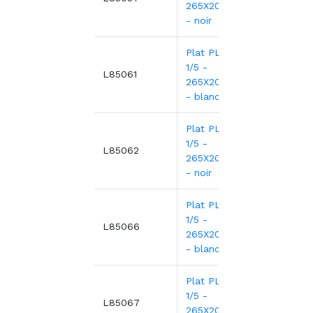
265X200X17mm
- noir
Plat PLEXI.GN
1/5 -
16,4
L85061
265X200X40mm
- blanc
Plat PLEXI.GN
1/5 -
18,0
L85062
265X200X40mm
- noir
Plat PLEXI.GN
1/5 -
26,2
L85066
265X200X80mm
- blanc
Plat PLEXI.GN
1/5 -
28,4
L85067
265X200X80mm