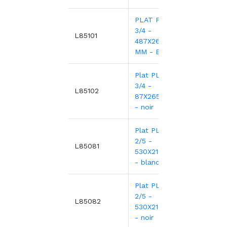
PLAT PLEXI.GN
3/4 -
43,1
L85101
487X265X80
MM - BLANC
Plat PLEXI.GN
3/4 -
45,7
L85102
87X265X80 mm
- noir
Plat PLEXI.GN
2/5 -
27,4
L85081
530X210X17mm
- blanc
Plat PLEXI.GN
2/5 -
29,7
L85082
530X210X17mm
- noir