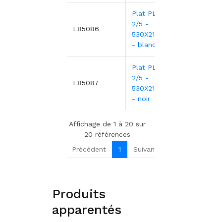
Plat PLEXI.GN
2/5 -
33,4
L85086
530X210X40mm
- blanc
Plat PLEXI.GN
2/5 -
35,1
L85087
530X210X40mm
- noir
Affichage de 1 à 20 sur
20 références
Précédent
1
Suivant
Produits
apparentés