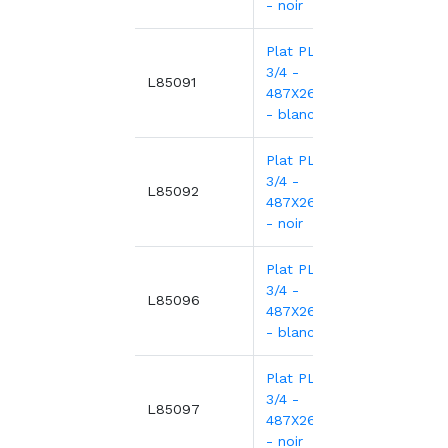
- noir
Plat PLEXI.GN
3/4 -
30,1
L85091
487X265X17mm
- blanc
Plat PLEXI.GN
3/4 -
31,9
L85092
487X265X17mm
- noir
Plat PLEXI.GN
3/4 -
39,9
L85096
487X265X50mm
- blanc
Plat PLEXI.GN
3/4 -
42,3
L85097
487X265X50mm
- noir