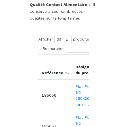
Qualité Contact Alimentaire
». Il
conservera ses nombreuses
qualités sur le long terme.
Afficher
produits
Rechercher
Prix
Désignation
unitai
Référence
du produit
HT
Plat PLEXI.GN
1/5 -
14,0
L85056
265X200X17
mm - blanc
Plat PLEXI.GN
1/5 -
14,6
L85057