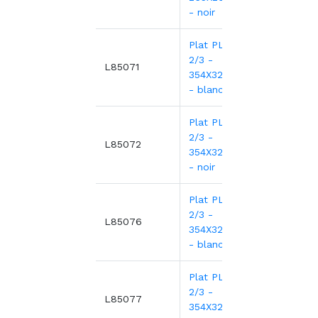
- noir
Plat PLEXI.GN
2/3 -
29,0
L85071
354X325X18mm
- blanc
Plat PLEXI.GN
2/3 -
30,6
L85072
354X325X18mm
- noir
Plat PLEXI.GN
2/3 -
42,3
L85076
354X325X80mm
- blanc
Plat PLEXI.GN
2/3 -
43,6
L85077
354X325X80mm