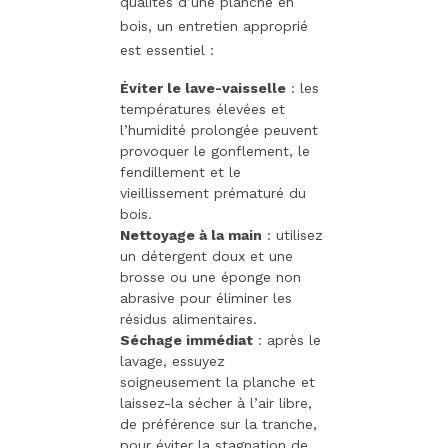
qualités d’une planche en
bois, un entretien approprié
est essentiel :
Éviter le lave-vaisselle
: les
températures élevées et
l’humidité prolongée peuvent
provoquer le gonflement, le
fendillement et le
vieillissement prématuré du
bois.
Nettoyage à la main
: utilisez
un détergent doux et une
brosse ou une éponge non
abrasive pour éliminer les
résidus alimentaires.
Séchage immédiat
: après le
lavage, essuyez
soigneusement la planche et
laissez-la sécher à l’air libre,
de préférence sur la tranche,
pour éviter la stagnation de