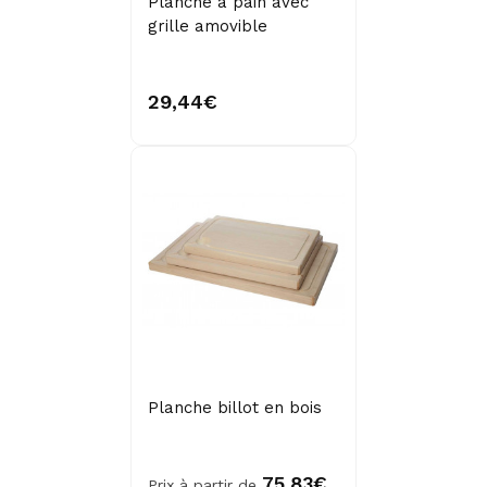
Planche à pain avec
grille amovible
29,44€
Planche billot en bois
75,83€
Prix à partir de