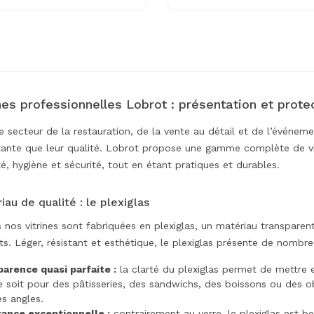
nes professionnelles Lobrot : présentation et prote
e secteur de la restauration, de la vente au détail et de l’événeme
ante que leur qualité. Lobrot propose une gamme complète de vitr
lité, hygiène et sécurité, tout en étant pratiques et durables.
iau de qualité : le plexiglas
 nos vitrines sont fabriquées en plexiglas, un matériau transparent
ts. Léger, résistant et esthétique, le plexiglas présente de nombr
arence quasi parfaite :
la clarté du plexiglas permet de mettre e
 soit pour des pâtisseries, des sandwichs, des boissons ou des obj
es angles.
tance exceptionnelle :
contrairement au verre, le plexiglas est b