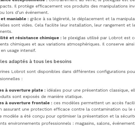
pacts. Il protège efficacement vos produits des manipulations invo
ou lors d’un événement.
et maniable :
grâce à sa légèreté, le déplacement et la manipulat
’elles sont vides. Cela facilite leur installation, leur rangement et
ments.
lité et résistance chimique :
le plexiglas utilisé par Lobrot est 
ents chimiques et aux variations atmosphériques. Il conserve ains
n usage intensif.
es adaptés à tous les besoins
trines Lobrot sont disponibles dans différentes configurations po
sionnelles :
es à ouverture plate :
idéales pour une présentation classique, e
oduits sont exposés de manière statique.
es à ouverture frontale :
ces modèles permettent un accès facilit
n assurant une protection efficace contre la contamination ou le 
 modèle a été conçu pour optimiser la présentation et la sécurit
ents environnements professionnels : magasins, salons, événement