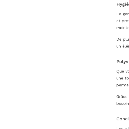
Hygiè
La gam
et pro
mainte
De plu
un élé
Polyv
Que vo
une to
permet
Grâce 
besoin
Concl
Les vi