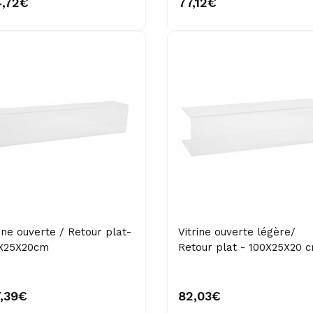
4,72€
77,12€
rine ouverte / Retour plat-
Vitrine ouverte légère/
X25X20cm
Retour plat - 100X25X20 
7,39€
82,03€