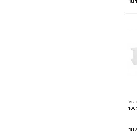
10
Vit
100
10