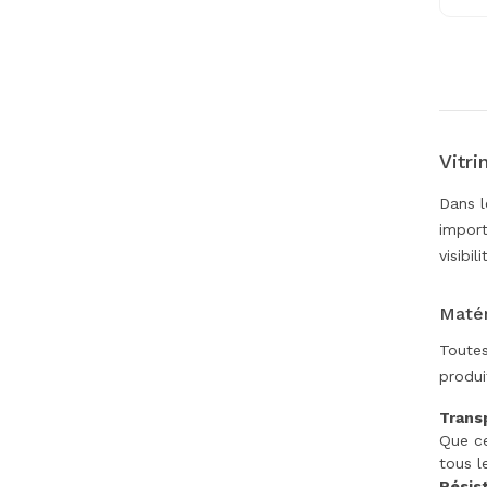
Vitri
Dans l
import
visibi
Matér
Toutes
produi
Transp
Que ce
tous l
Résis