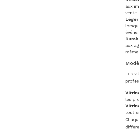
aux im
vente 
Léger 
lorsqu
événe
Durabi
aux ag
même e
Modèl
Les vi
profes
Vitrin
les pr
Vitrin
tout e
Chaque
différ