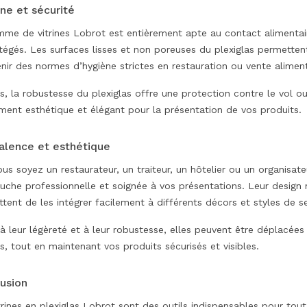
ne et sécurité
me de vitrines Lobrot est entièrement apte au contact alimentair
tégés. Les surfaces lisses et non poreuses du plexiglas permettent
nir des normes d’hygiène strictes en restauration ou vente aliment
s, la robustesse du plexiglas offre une protection contre le vol ou
ment esthétique et élégant pour la présentation de vos produits.
alence et esthétique
us soyez un restaurateur, un traiteur, un hôtelier ou un organisat
uche professionnelle et soignée à vos présentations. Leur design 
tent de les intégrer facilement à différents décors et styles de se
à leur légèreté et à leur robustesse, elles peuvent être déplacées
s, tout en maintenant vos produits sécurisés et visibles.
usion
trines en plexiglas Lobrot sont des outils indispensables pour tou