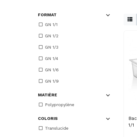
FORMAT
GN 1/1
GN 1/2
GN 1/3
GN 1/4
GN 1/6
GN 1/9
MATIÈRE
Polypropylène
Bac
COLORIS
1/1
Translucide