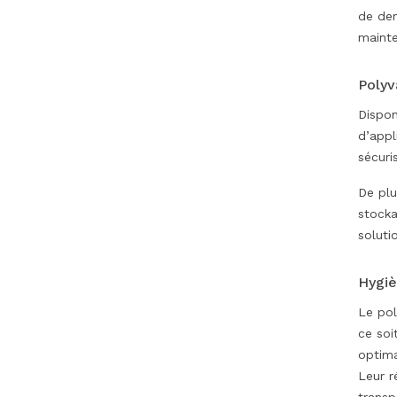
de den
mainte
Polyv
Dispon
d’appl
sécuri
De plu
stocka
soluti
Hygiè
Le pol
ce soi
optima
Leur r