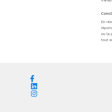
transp
Concl
En rés
répond
ou la 
tout e