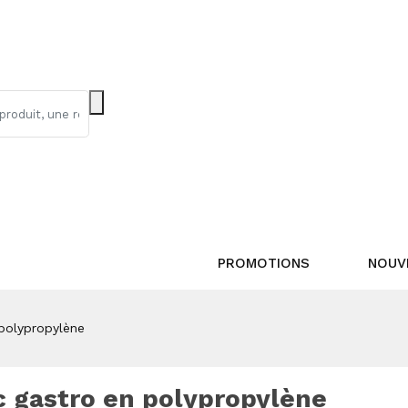
PROMOTIONS
NOUV
polypropylène
c gastro en polypropylène