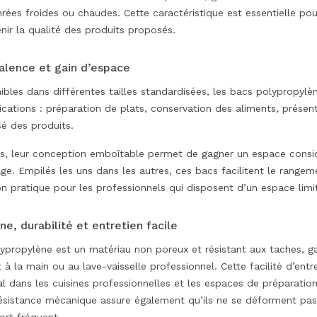
rées froides ou chaudes. Cette caractéristique est essentielle p
nir la qualité des produits proposés.
alence et gain d’espace
ibles dans différentes tailles standardisées, les bacs polypropylèn
ications : préparation de plats, conservation des aliments, présent
sé des produits.
s, leur conception emboîtable permet de gagner un espace consid
ge. Empilés les uns dans les autres, ces bacs facilitent le rangemen
on pratique pour les professionnels qui disposent d’un espace limi
ne, durabilité et entretien facile
ypropylène est un matériau non poreux et résistant aux taches, ga
t à la main ou au lave-vaisselle professionnel. Cette facilité d’ent
l dans les cuisines professionnelles et les espaces de préparatio
ésistance mécanique assure également qu’ils ne se déforment pas l