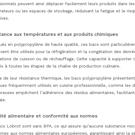
sionnels peuvent ainsi déplacer facilement leurs produits dans les 
érateurs ou les espaces de stockage, réduisant la fatigue et le ris
ives.
tance aux températures et aux produits chimiques
ués en polypropylène de haute qualité, ces bacs sont particulière
uvent être utilisés pour la réfrigération et la congélation des denré
ations de cuisson ou de réchauffage. Cette capacité à supporter
s à toutes les étapes de la chaîne de production culinaire.
s de leur résistance thermique, les bacs polypropylène présentent
ues fréquemment utilisés en cuisine professionnelle, comme les dé
reuses empêchent l’adhérence des résidus alimentaires, facilitant 
le.
ité alimentaire et conformité aux normes
cs Lobrot sont sans BPA, ce qui assure qu’aucune substance nocive
mes aux normes alimentaires européennes, garantissant ainsi la sécu