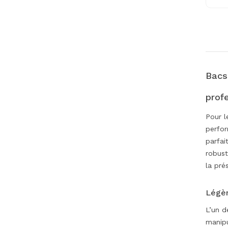
Bacs
prof
Pour l
perfor
parfai
robust
la pré
Légèr
L’un d
manipu