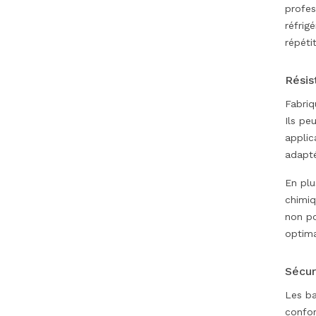
profes
réfrig
répétit
Résis
Fabriq
Ils pe
applic
adapté
En plu
chimiq
non po
optima
Sécur
Les ba
confor