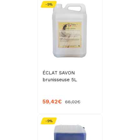
-9%
ÉCLAT SAVON
brunisseuse 5L
59,42€
66,02€
-9%