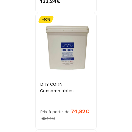
133,24€
-10%
DRY CORN
Consommables
74,82€
Prix à partir de
83,14€