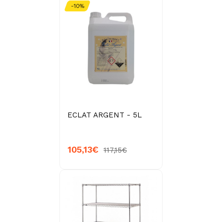
-10%
ECLAT ARGENT - 5L
105,13€
117,15€