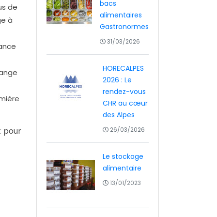
bacs
us de
alimentaires
ge à
Gastronormes
31/03/2026
sance
HORECALPES
lange
2026 : Le
rendez-vous
umière
CHR au cœur
des Alpes
t pour
26/03/2026
Le stockage
alimentaire
13/01/2023