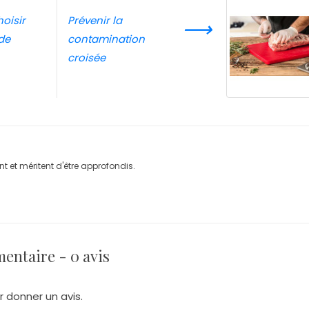
oisir
Prévenir la
⟶
de
contamination
croisée
nt et méritent d'être approfondis.
entaire - 0 avis
r donner un avis.