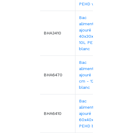
PEHD vert
Bac
alimentaire
ajouré
6,48€
BHA3410
40x30x10 cm -
10L PEHD
blanc
Bac
alimentaire
10,45
BHA6470
ajouré 60x40x7
cm - 12L PEHD
blanc
Bac
alimentaire
11,55
BHA6410
ajouré
60x40x10 cm -
PEHD blanc