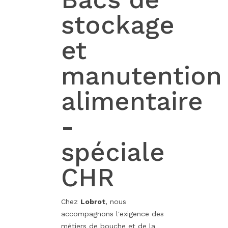
stockage
et
manutention
alimentaire
-
spéciale
CHR
Chez
Lobrot
, nous
accompagnons l'exigence des
métiers de bouche et de la