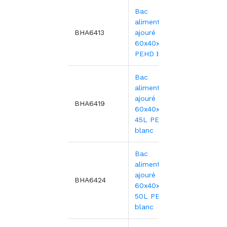
Bac
alimentaire
12,89
BHA6413
ajouré
60x40x13 cm -
PEHD blanc
Bac
alimentaire
ajouré
17,84
BHA6419
60x40x19 cm -
45L PEHD
blanc
Bac
alimentaire
ajouré
21,90
BHA6424
60x40x24 cm -
50L PEHD
blanc