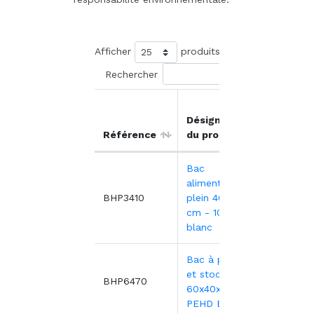
Afficher
produits
Rechercher
Prix
Désignation
unitair
Référence
du produit
HT
Bac
alimentaire
6,10€
BHP3410
plein 40x30x10
cm - 10L PEHD
blanc
Bac à pâtons
et stockage
10,64
BHP6470
60x40x7 cm -
PEHD Blanc