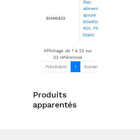
Bac
alimentaire
ajouré
22,53
BHA6432
60x40x32 cm -
60L PEHD
blanc
Affichage de 1 à 23 sur
23 références
Précédent
1
Suivant
Produits
apparentés