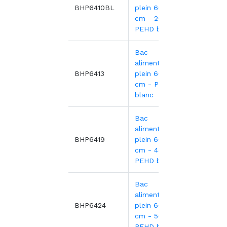
11,26
BHP6410BL
plein 60x40x10
cm - 20L
PEHD bleu
Bac
alimentaire
11,70
BHP6413
plein 60x40x13
cm - PEHD
blanc
Bac
alimentaire
17,84
BHP6419
plein 60x40x19
cm - 45L
PEHD blanc
Bac
alimentaire
22,22
BHP6424
plein 60x40x24
cm - 50L
PEHD blanc