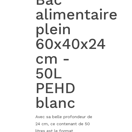
alimentaire
plein
60x40x24
cm -
50L
PEHD
blanc
Avec sa belle profondeur de
24 cm, ce contenant de 50
litres est le format