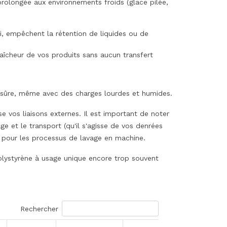
rolongée aux environnements froids (glace pilée,
di, empêchent la rétention de liquides ou de
raîcheur de vos produits sans aucun transfert
n sûre, même avec des charges lourdes et humides.
e vos liaisons externes. Il est important de noter
e et le transport (qu'il s'agisse de vos denrées
ue pour les processus de lavage en machine.
lystyrène à usage unique encore trop souvent
Rechercher