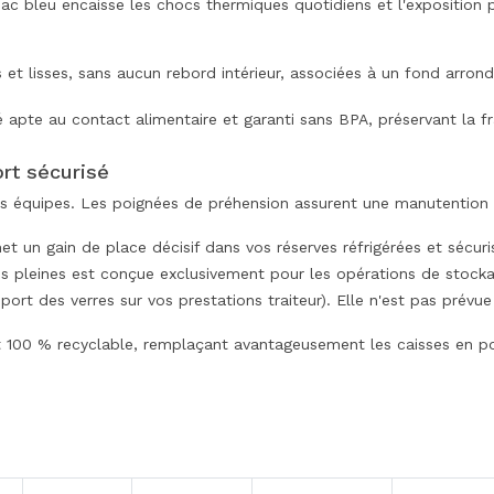
c bleu encaisse les chocs thermiques quotidiens et l'exposition p
s et lisses, sans aucun rebord intérieur, associées à un fond arron
ié apte au contact alimentaire et garanti sans BPA, préservant la f
rt sécurisé
 vos équipes. Les poignées de préhension assurent une manutentio
 un gain de place décisif dans vos réserves réfrigérées et sécuris
s pleines est conçue exclusivement pour les opérations de stockag
port des verres sur vos prestations traiteur). Elle n'est pas prév
00 % recyclable, remplaçant avantageusement les caisses en po