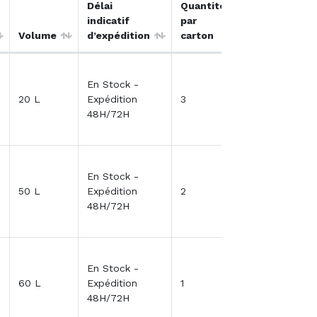
Délai
Quantité
indicatif
par
Qté / Devis 
Volume
d’expédition
carton
Panier
En Stock -
20 L
Expédition
3
48H/72H
En Stock -
50 L
Expédition
2
48H/72H
En Stock -
60 L
Expédition
1
48H/72H