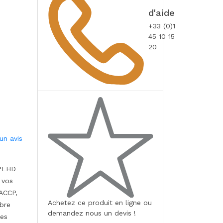
d'aide
+33 (0)1
45 10 15
20
un avis
 PEHD
 vos
HACCP,
Achetez ce produit en ligne ou
bre
demandez nous un devis !
ses