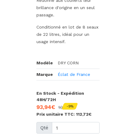
Redonne aux couverts leur
brillance d'origine en un seul
passage.
Conditionné en lot de 8 seaux
de 22 litres, idéal pour un
usage intensif.
Modèle
DRY CORN
Marque
Éclat de France
En Stock - Expédition
48H/72H
93,94€
-9%
104,37€
Prix unitaire TTC: 112,72€
Qté