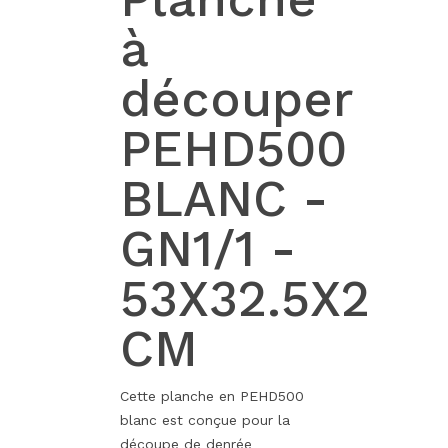
à
découper
PEHD500
BLANC -
GN1/1 -
53X32.5X2
CM
Cette planche en PEHD500
blanc est conçue pour la
découpe de denrée