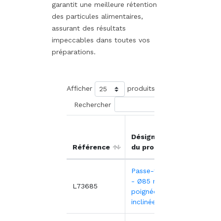
garantit une meilleure rétention
des particules alimentaires,
assurant des résultats
impeccables dans toutes vos
préparations.
Afficher
produits
Rechercher
Prix
Désignation
unitair
Référence
du produit
HT
Passe-thé inox
- Ø85 mm -
3,02€
L73685
poignée
inclinée