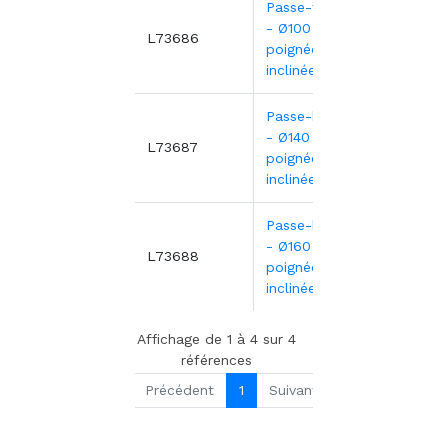
Passe-thé inox
- Ø100 mm -
3,55€
L73686
poignée
inclinée
Passe-bouillon
- Ø140 mm -
8,30€
L73687
poignée
inclinée
Passe-bouillon
- Ø160 mm -
9,81€
L73688
poignée
inclinée
Affichage de 1 à 4 sur 4
références
Précédent
1
Suivant