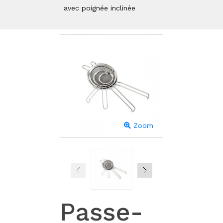
avec poignée inclinée
Zoom
Passe-