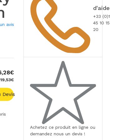
m
d'aide
+33 (0)1
45 10 15
un avis
20
6,28€
 19,53€
 Devis
ris
Achetez ce produit en ligne ou
demandez nous un devis !