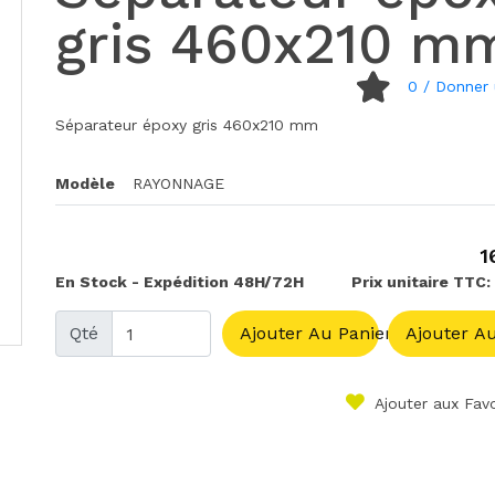
gris 460x210 m
0
/ Donner 
Séparateur époxy gris 460x210 mm
Modèle
RAYONNAGE
1
En Stock - Expédition 48H/72H
Prix unitaire TTC:
Qté
Ajouter Au Panier
Ajouter Au
Ajouter aux Favo