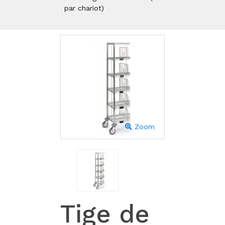
par chariot)
Zoom
Tige de