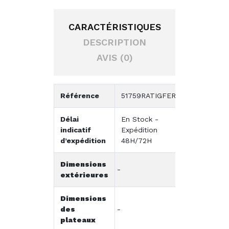
CARACTÉRISTIQUES
DESCRIPTION
AVIS (0)
Référence
51759RATIGFER
Délai
En Stock -
indicatif
Expédition
d’expédition
48H/72H
Dimensions
-
extérieures
Dimensions
des
-
plateaux