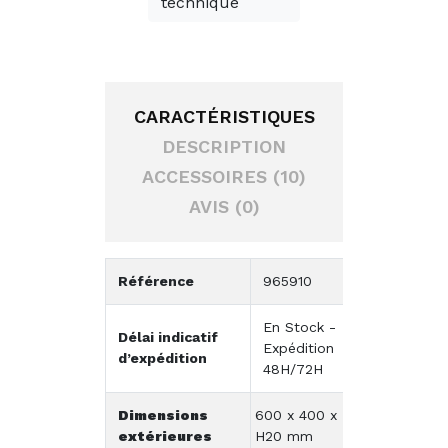
technique
CARACTÉRISTIQUES
DESCRIPTION
ACCESSOIRES (10)
AVIS (0)
Référence
965910
En Stock -
Délai indicatif
Expédition
d’expédition
48H/72H
Dimensions
600 x 400 x
extérieures
H20 mm