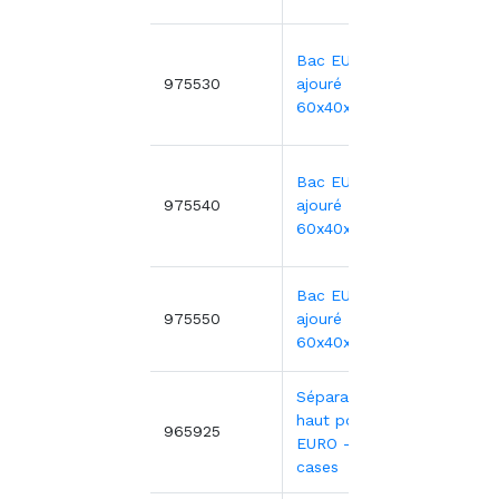
Bac EURO
11,72
975530
ajouré -
60x40x17 cm
Bac EURO
13,85
975540
ajouré -
60x40x22 cm
Bac EURO
16,12
975550
ajouré -
60x40x27 cm
Séparateur
haut pour bac
4,42€
965925
EURO - 12
cases