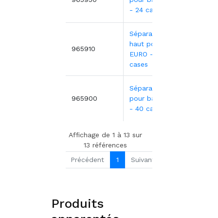
- 24 cases
Séparateur
haut pour bac
6,07€
965910
EURO - 40
cases
Séparateur bas
6,07€
965900
pour bac EURO
- 40 cases
Affichage de 1 à 13 sur
13 références
Précédent
1
Suivant
Produits