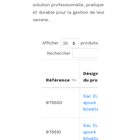
solution professionnelle, pratique
et durable pour la gestion de leur
verrerie.
Afficher
produits
Rechercher
Prix
Désignation
unitair
Référence
du produit
HT
Bac EURO
9,22€
975500
ajouré -
60x40x7,5 cm
Bac EURO
9,89€
975510
ajouré -
60x40x12 cm