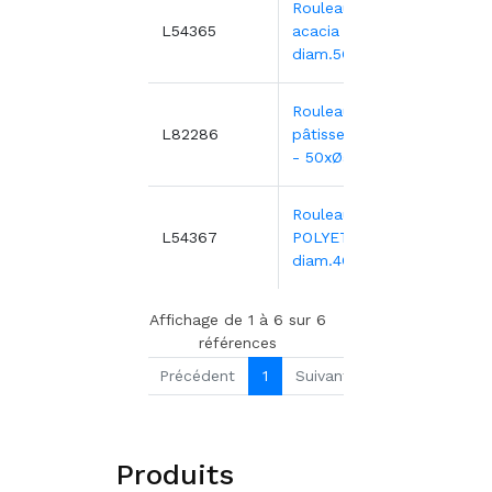
Rouleau pâtisserie
19
L54365
acacia
diam.5CM/L.50cm
Rouleau à
20
L82286
pâtisserie PEHD500
- 50xØ5 cm
Rouleau pâtisserie
22
L54367
POLYETHYLENE
diam.4CM/L.40CM
Affichage de 1 à 6 sur 6
références
Précédent
1
Suivant
Produits