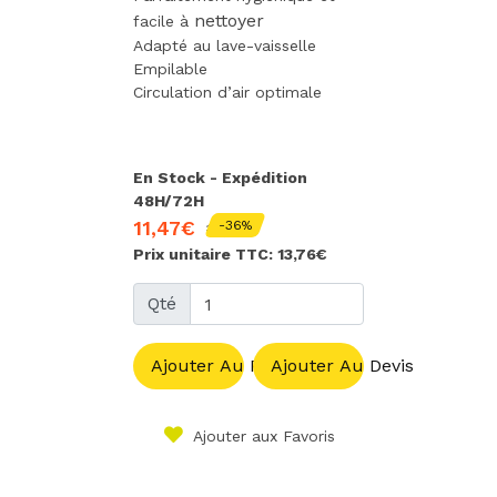
nettoyer
facile à
Adapté au lave-vaisselle
Empilable
Circulation d’air optimale
En Stock - Expédition
48H/72H
11,47€
-36%
18,18€
Prix unitaire TTC: 13,76€
Qté
Ajouter Au Panier
Ajouter Au Devis
Ajouter aux Favoris