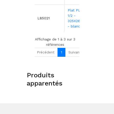
Plat PLEXI.GN
1/2 -
36,0
L85021
325X265X80mm
- blanc
Affichage de 1 à 3 sur 3
références
Précédent
1
Suivant
Produits
apparentés