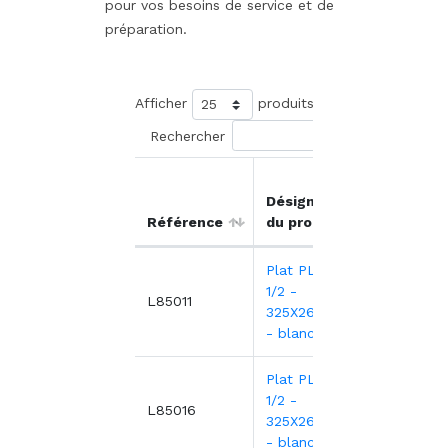
pour vos besoins de service et de
préparation.
Afficher
produits
Rechercher
Prix
Désignation
unitai
Référence
du produit
HT
Plat PLEXI.GN
1/2 -
20,2
L85011
325X265X17mm
- blanc
Plat PLEXI.GN
1/2 -
32,9
L85016
325X265X50mm
- blanc