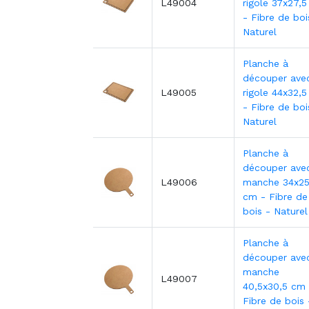
L49004
rigole 37x27,
- Fibre de boi
Naturel
Planche à
découper ave
L49005
rigole 44x32,
- Fibre de boi
Naturel
Planche à
découper ave
L49006
manche 34x25
cm - Fibre de
bois - Naturel
Planche à
découper ave
manche
L49007
40,5x30,5 cm 
Fibre de bois 