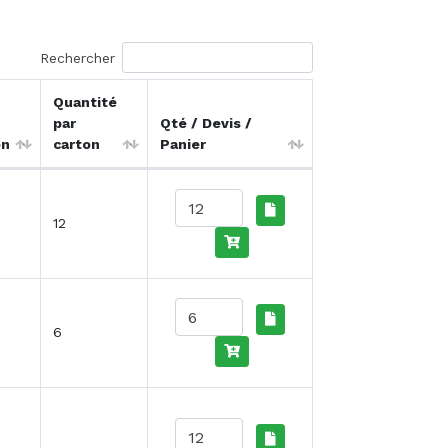
Rechercher
Quantité
par
Qté / Devis /
on
carton
Panier
12
6