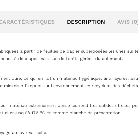
CARACTÉRISTIQUES
DESCRIPTION
AVIS (0
s
riquées à partir de feuilles de papier superposées les unes sur l
planches à découper est issue de forêts gérées durablement.
ment dure, ce qui en fait un matériau hygiénique, anti rayures, ant
 minimiser l’impact sur l’environnement en recyclant des déchets
, leur matériau extrêmement dense les rend très solides et elles 
nt aller jusqu’à 176 °C et comme planche de présentation.
age au lave-vaisselle.