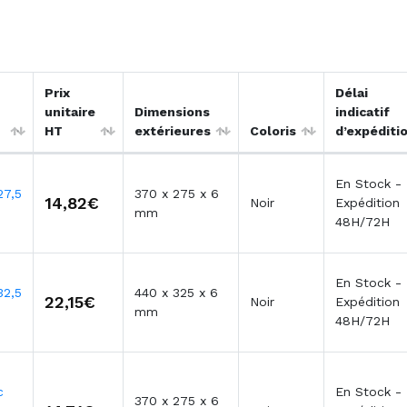
Prix
Délai
unitaire
Dimensions
indicatif
HT
extérieures
Coloris
d’expéditi
En Stock -
27,5
370 x 275 x 6
14,82€
Noir
Expédition
mm
48H/72H
En Stock -
32,5
440 x 325 x 6
22,15€
Noir
Expédition
mm
48H/72H
c
En Stock -
370 x 275 x 6