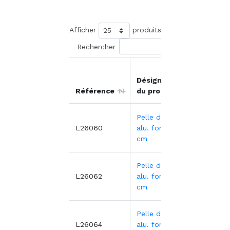
Afficher
produits
Rechercher
Prix
Désignation
unitair
Référence
du produit
HT
Pelle denrées
12,09
L26060
alu. fort 12X6
cm
Pelle denrées
16,13€
L26062
alu. fort 16X8
cm
Pelle denrées
25,02
L26064
alu. fort 20X10