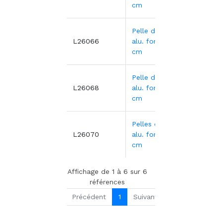
cm
Pelle denrées
33,87
L26066
alu. fort 23X12
cm
Pelle denrées
45,19
L26068
alu. fort 26X14
cm
Pelles denrées
56,86
L26070
alu. fort 30X16
cm
Affichage de 1 à 6 sur 6
références
Précédent
1
Suivant