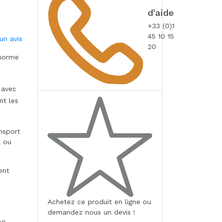
d'aide
+33 (0)1
45 10 15
un avis
20
norme
 avec
nt les
nsport
l ou
ent
Achetez ce produit en ligne ou
demandez nous un devis !