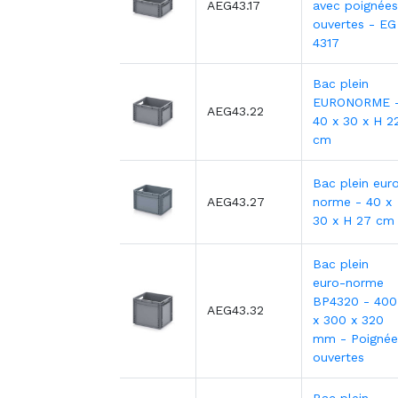
AEG43.17
avec poignées
ouvertes - EG
4317
Bac plein
EURONORME 
AEG43.22
40 x 30 x H 2
cm
Bac plein eur
AEG43.27
norme - 40 x
30 x H 27 cm
Bac plein
euro-norme
BP4320 - 400
AEG43.32
x 300 x 320
mm - Poignée
ouvertes