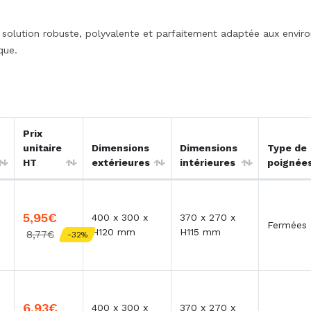
 solution robuste, polyvalente et parfaitement adaptée aux envir
que.
Prix
unitaire
Dimensions
Dimensions
Type de
HT
extérieures
intérieures
poignée
5,95€
400 x 300 x
370 x 270 x
Fermées
H120 mm
H115 mm
8,77€
-32%
6,93€
400 x 300 x
370 x 270 x