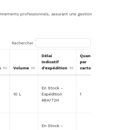
onnements professionnels, assurant une gestion
Rechercher
Délai
Quantité
indicatif
par
Qté / Dev
s
Volume
d’expédition
carton
Panier
En Stock -
10 L
Expédition
1
48H/72H
En Stock -