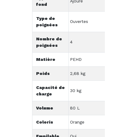
Ajouré
fond
Type de
Ouvertes
poignées
Nombre de
4
poignées
Matière
PEHD
Poids
2,68 kg
Capacité de
30 kg
charge
Volume
80 L
Coloris
Orange
Empilable
Oui