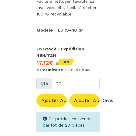
Facile à nettoyer, lavable au
lave-vaisselle, facile à sécher
100 % recyclable
Modèle
EURO-NORM
En Stock - Expédition
48H/72H
17,72€
-30%
25,32€
Prix unitaire TTC: 21,26€
Qté
Ajouter Au Panier
Ajouter Au Devis
Ce produit est vendu
par lot de 20 pièces