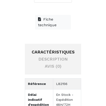
Fiche
technique
CARACTÉRISTIQUES
DESCRIPTION
AVIS (0)
Référence
L82156
Délai
En Stock -
indicatif
Expédition
d’expédition
48H/72H