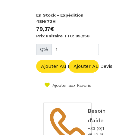
En Stock - Expédition
48H/72H
79,37€
Prix unitaire TTC: 95,25€
Qté
Ajouter Au Panier
Ajouter Au Devis
Ajouter aux Favoris
Besoin
d'aide
+33 (0)1
45 10 15