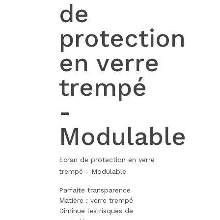
de
protection
en verre
trempé
-
Modulable
Ecran de protection en verre
trempé - Modulable
Parfaite transparence
Matière : verre trempé
Diminue les risques de