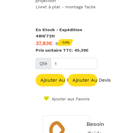
projection
Livret à plat - montage facile
En Stock - Expédition
48H/72H
37,83€
-54%
83,98€
Prix unitaire TTC: 45,39€
Qté
Ajouter Au Panier
Ajouter Au Devis
Ajouter aux Favoris
Besoin