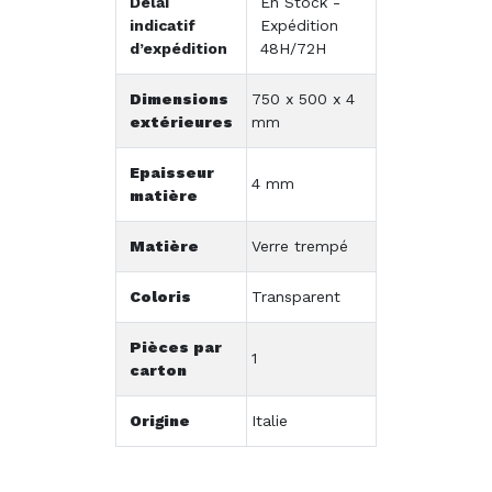
Délai
En Stock -
indicatif
Expédition
d’expédition
48H/72H
Dimensions
750 x 500 x 4
extérieures
mm
Epaisseur
4 mm
matière
Matière
Verre trempé
Coloris
Transparent
Pièces par
1
carton
Origine
Italie