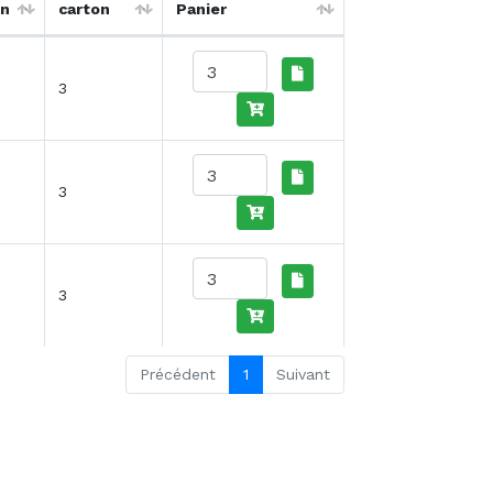
on
carton
Panier
3
3
3
Précédent
1
Suivant