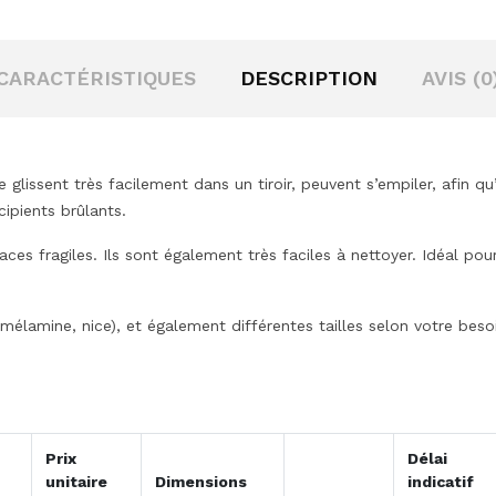
CARACTÉRISTIQUES
DESCRIPTION
AVIS (0
 glissent très facilement dans un tiroir, peuvent s’empiler, afin qu
ipients brûlants.
ces fragiles. Ils sont également très faciles à nettoyer. Idéal pou
élamine, nice), et également différentes tailles selon votre besoin
Prix
Délai
unitaire
Dimensions
indicatif